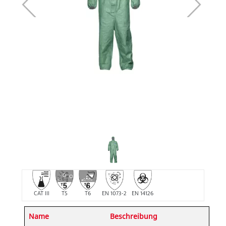
CAT III
T5
T6
EN 1073-2
EN 14126
Name
Beschreibung