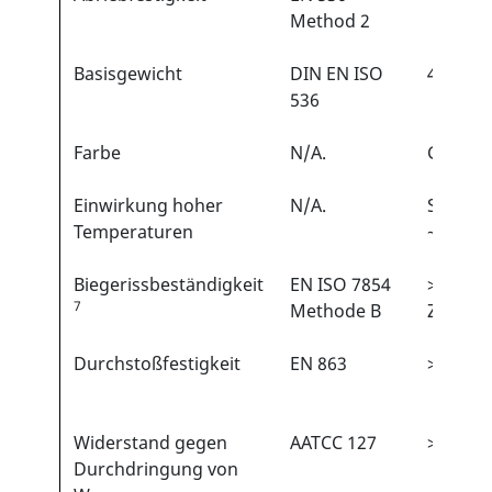
Method 2
Basisgewicht
DIN EN ISO
44 g/m
536
Farbe
N/A.
Grün
Einwirkung hoher
N/A.
Schmel
Temperaturen
~135 °C
Biegerissbeständigkeit
EN ISO 7854
>10000
7
Methode B
Zyklen
Durchstoßfestigkeit
EN 863
>10 N
Widerstand gegen
AATCC 127
>10 kPa
Durchdringung von