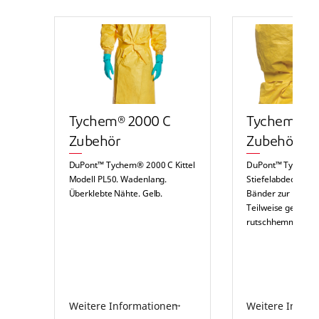
Tychem® 2000 C
Tychem® 2
Zubehör
Zubehör
DuPont™ Tychem® 2000 C Kittel
DuPont™ Tychem®
Modell PL50. Wadenlang.
Stiefelabdeckung 
Überklebte Nähte. Gelb.
Bänder zur Fixieru
Teilweise genähte
rutschhemmende S
Weitere Informationen
Weitere Infor