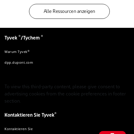
Alle Ressourcen anzeigen
®
®
Tyvek
/Tychem
®
Warum Tyvek
dpp.dupont.com
To view this third-party content, please give consent to
advertising cookies from the cookie preferences in footer
section.
®
Kontaktieren Sie Tyvek
Kontaktieren Sie