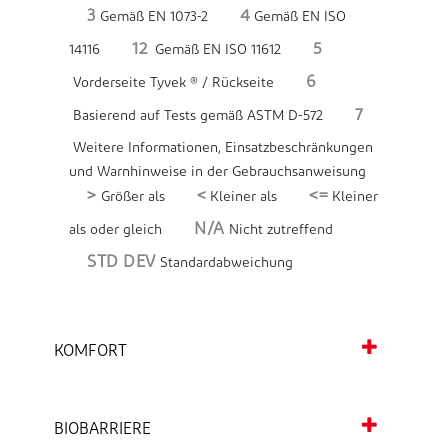
3
4
Gemäß EN 1073-2
Gemäß EN ISO
12
5
14116
Gemäß EN ISO 11612
6
Vorderseite Tyvek ® / Rückseite
7
Basierend auf Tests gemäß ASTM D-572
Weitere Informationen, Einsatzbeschränkungen
und Warnhinweise in der Gebrauchsanweisung
>
<
<=
Größer als
Kleiner als
Kleiner
N/A
als oder gleich
Nicht zutreffend
STD DEV
Standardabweichung
KOMFORT
BIOBARRIERE