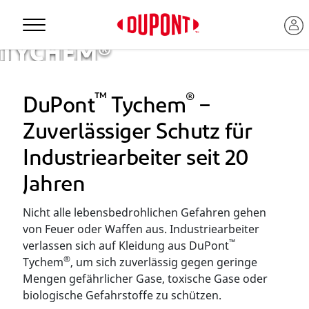
TYCHEM®
Personal Protection
KLEIDUNG
™
®
DuPont
Tychem
–
Zuverlässiger Schutz für
Industriearbeiter seit 20
Jahren
Nicht alle lebensbedrohlichen Gefahren gehen
von Feuer oder Waffen aus. Industriearbeiter
™
verlassen sich auf Kleidung aus DuPont
®
Tychem
, um sich zuverlässig gegen geringe
Mengen gefährlicher Gase, toxische Gase oder
™
biologische Gefahrstoffe zu schützen.