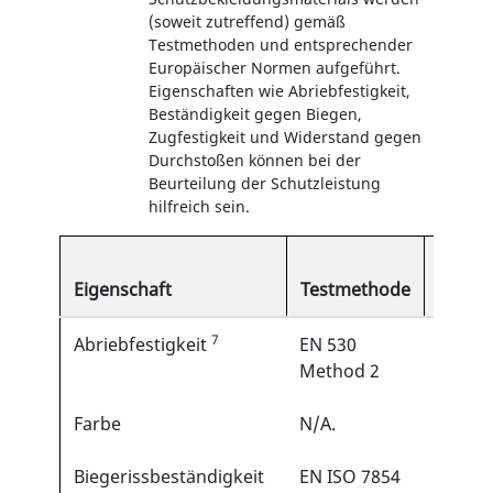
(soweit zutreffend) gemäß
Testmethoden und entsprechender
Europäischer Normen aufgeführt.
Eigenschaften wie Abriebfestigkeit,
Beständigkeit gegen Biegen,
Zugfestigkeit und Widerstand gegen
Durchstoßen können bei der
Beurteilung der Schutzleistung
hilfreich sein.
Typisc
Eigenschaft
Testmethode
Ergeb
7
Abriebfestigkeit
EN 530
>10
Method 2
Zyklen
Farbe
N/A.
Weiß
Biegerissbeständigkeit
EN ISO 7854
>4000