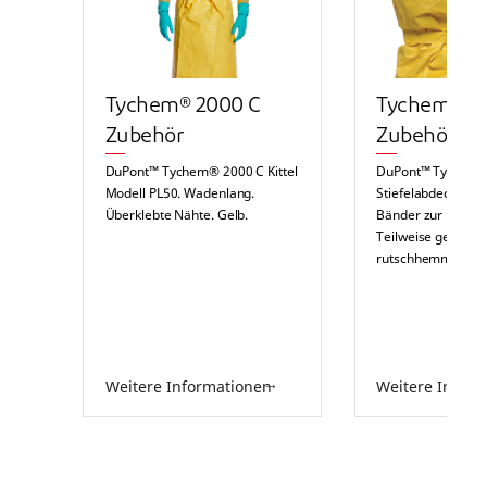
Tychem® 2000 C
Tychem® 2
Zubehör
Zubehör
DuPont™ Tychem® 2000 C Kittel
DuPont™ Tychem®
Modell PL50. Wadenlang.
Stiefelabdeckung 
Überklebte Nähte. Gelb.
Bänder zur Fixieru
Teilweise genähte
rutschhemmende S
Weitere Informationen
Weitere Infor