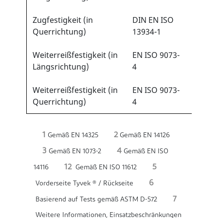
Zugfestigkeit (in
DIN EN ISO
>30 N
Querrichtung)
13934-1
Weiterreißfestigkeit (in
EN ISO 9073-
>10 N
Längsrichtung)
4
Weiterreißfestigkeit (in
EN ISO 9073-
>10 N
Querrichtung)
4
1
2
Gemäß EN 14325
Gemäß EN 14126
3
4
Gemäß EN 1073-2
Gemäß EN ISO
12
5
14116
Gemäß EN ISO 11612
6
Vorderseite Tyvek ® / Rückseite
7
Basierend auf Tests gemäß ASTM D-572
Weitere Informationen, Einsatzbeschränkungen