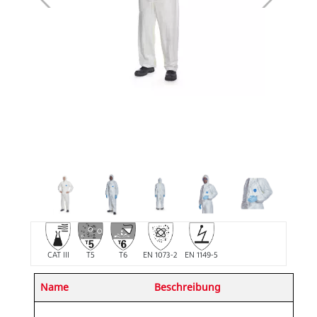
CAT III
T5
T6
EN 1073-2
EN 1149-5
Name
Beschreibung