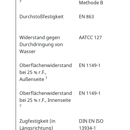
7
Methode B
Zyklen
Durchstoßfestigkeit
EN 863
>5 N
Widerstand gegen
AATCC 127
>9 kPa
Durchdringung von
Wasser
Oberflächenwiderstand
EN 1149-1
< 2,5 •
bei 25 % r.F.,
Ohm
7
Außenseite
Oberflächenwiderstand
EN 1149-1
< 2,5 •
bei 25 % r.F., Innenseite
Ohm
7
Zugfestigkeit (in
DIN EN ISO
>30 N
Längsrichtung)
13934-1