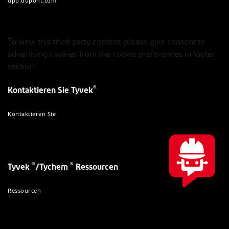
dpp.dupont.com
To view this third-party content, please give consent to
advertising cookies from the cookie preferences in footer
section.
®
Kontaktieren Sie Tyvek
Kontaktieren Sie
®
®
Tyvek
/Tychem
Ressourcen
Ressourcen