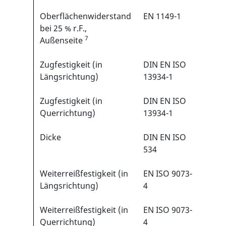
Oberflächenwiderstand
EN 1149-1
Nich
bei 25 % r.F.,
antis
7
Außenseite
ausg
Zugfestigkeit (in
DIN EN ISO
>100
Längsrichtung)
13934-1
Zugfestigkeit (in
DIN EN ISO
>100
Querrichtung)
13934-1
Dicke
DIN EN ISO
220 
534
Weiterreißfestigkeit (in
EN ISO 9073-
>20 
Längsrichtung)
4
Weiterreißfestigkeit (in
EN ISO 9073-
>20 
Querrichtung)
4