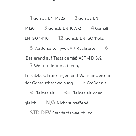
1
2
Gemäß EN 14325
Gemäß EN
3
4
14126
Gemäß EN 1073-2
Gemäß
12
EN ISO 14116
Gemäß EN ISO 11612
5
6
Vorderseite Tyvek ® / Rückseite
Basierend auf Tests gemäß ASTM D-572
7
Weitere Informationen,
Einsatzbeschränkungen und Warnhinweise in
>
der Gebrauchsanweisung
Größer als
<
<=
Kleiner als
Kleiner als oder
N/A
gleich
Nicht zutreffend
STD DEV
Standardabweichung