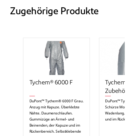
Zugehörige Produkte
Tychem® 6000 F
Tychem® 6
Zubehör
DuPont™ Tychem® 6000 F Grau.
DuPont™ Tychem®
Anzug mit Kapuze. Überklebte
Schürze Modell P
Nähte. Daumenschlaufen.
Wadenlang. Bände
Gummizüge an Ärmel- und
und im Rückenbere
Beinenden, der Kapuze und im
Rückenbereich. Selbstklebende