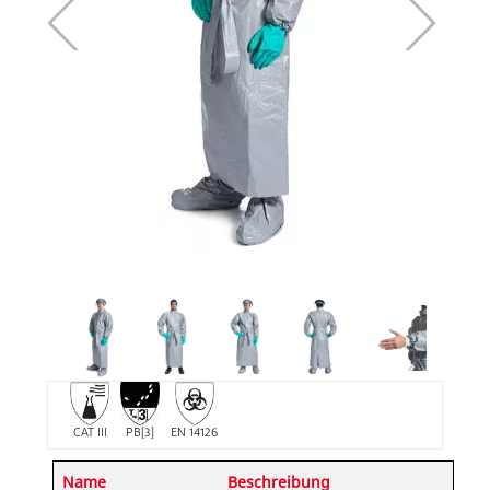
CAT III
PB[3]
EN 14126
Name
Beschreibung