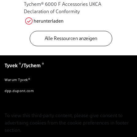
Tychem® 6000 F Accessories UKCA
Declaration of Conformity
herunterladen
Alle Ressourcen anzeigen
®
®
Tyvek
/Tychem
®
Warum Tyvek
dpp.dupont.com
To view this third-party content, please give consent to
advertising cookies from the cookie preferences in footer
section.