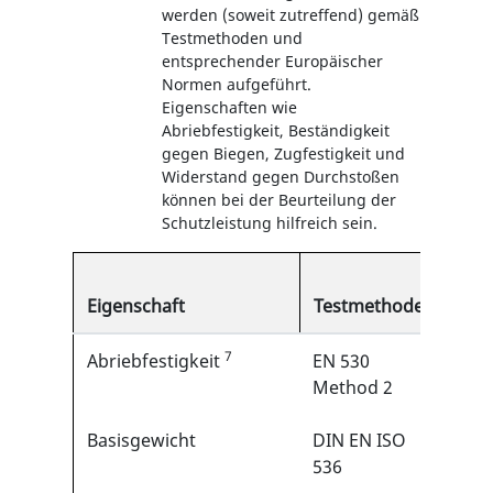
werden (soweit zutreffend) gemäß
Testmethoden und
entsprechender Europäischer
Normen aufgeführt.
Eigenschaften wie
Abriebfestigkeit, Beständigkeit
gegen Biegen, Zugfestigkeit und
Widerstand gegen Durchstoßen
können bei der Beurteilung der
Schutzleistung hilfreich sein.
Typi
Eigenschaft
Testmethode
Erge
7
Abriebfestigkeit
EN 530
>200
Method 2
Zykl
Basisgewicht
DIN EN ISO
120 
536