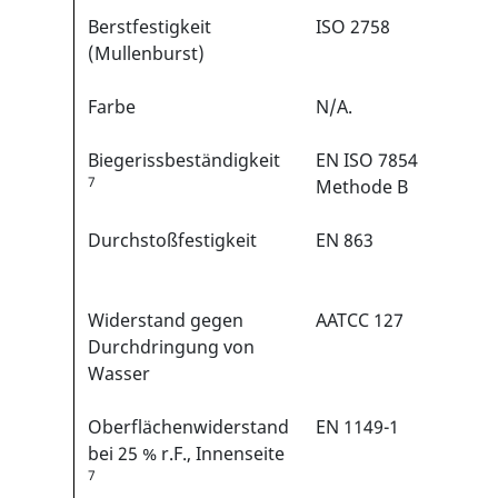
Berstfestigkeit
ISO 2758
650 
(Mullenburst)
Farbe
N/A.
Grau
Biegerissbeständigkeit
EN ISO 7854
>100
7
Methode B
Zykl
Durchstoßfestigkeit
EN 863
>10 
Widerstand gegen
AATCC 127
>30 
Durchdringung von
Wasser
Oberflächenwiderstand
EN 1149-1
< 2,5
bei 25 % r.F., Innenseite
Ohm
7