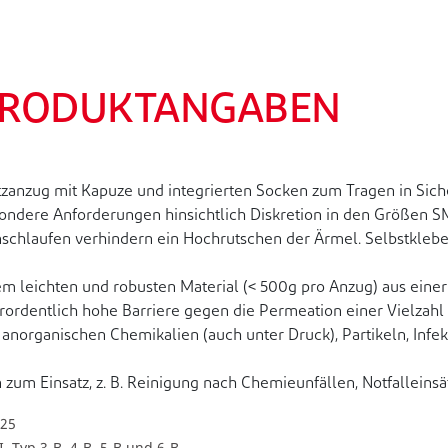
PRODUKTANGABEN
nzug mit Kapuze und integrierten Socken zum Tragen in Sicher
besondere Anforderungen hinsichtlich Diskretion in den Größe
schlaufen verhindern ein Hochrutschen der Ärmel. Selbstkleb
eichten und robusten Material (< 500g pro Anzug) aus einer pr
ßerordentlich hohe Barriere gegen die Permeation einer Vielzah
 anorganischen Chemikalien (auch unter Druck), Partikeln, In
m Einsatz, z. B. Reinigung nach Chemieunfällen, Notfalleinsät
425
, Typ 3-B, 4-B, 5-B und 6-B