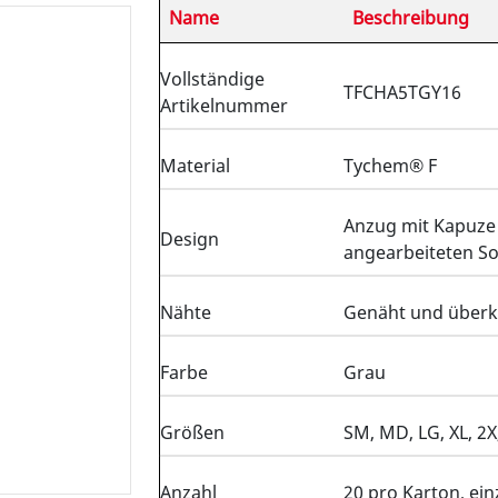
Name
Beschreibung
Vollständige
TFCHA5TGY16
Artikelnummer
Material
Tychem® F
Anzug mit Kapuz
Design
angearbeiteten So
Nähte
Genäht und überk
Farbe
Grau
Größen
SM, MD, LG, XL, 2X
Anzahl
20 pro Karton, ein