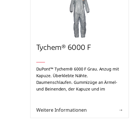
Tychem® 6000 F
DuPont™ Tychem® 6000 F Grau. Anzug mit
Kapuze. Überklebte Nähte.
Daumenschlaufen. Gummizüge an Ärmel-
und Beinenden, der Kapuze und im
Rückenbereich. Selbstklebende doppelte
Reißverschlussabdeckung und
Kinnabdeckung. Grau.
Weitere Informationen