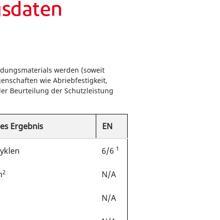
gsdaten
idungsmaterials werden (soweit
nschaften wie Abriebfestigkeit,
er Beurteilung der Schutzleistung
es Ergebnis
EN
1
yklen
6/6
2
m
N/A
a
N/A