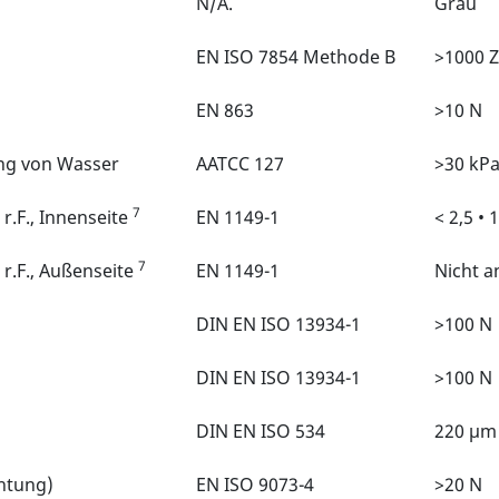
N/A.
Grau
EN ISO 7854 Methode B
>1000 Z
EN 863
>10 N
ng von Wasser
AATCC 127
>30 kP
7
r.F., Innenseite
EN 1149-1
< 2,5 • 
7
r.F., Außenseite
EN 1149-1
Nicht a
DIN EN ISO 13934-1
>100 N
DIN EN ISO 13934-1
>100 N
DIN EN ISO 534
220 µm
chtung)
EN ISO 9073-4
>20 N