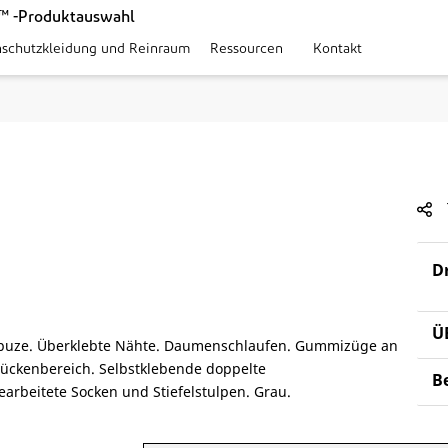
™ -Produktauswahl
nschutzkleidung und Reinraum
Ressourcen
Kontakt
D
Ü
puze. Überklebte Nähte. Daumenschlaufen. Gummizüge an
ckenbereich. Selbstklebende doppelte
B
rbeitete Socken und Stiefelstulpen. Grau.