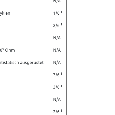
N/A
1
yklen
1/6
1
2/6
a
N/A
9
10
Ohm
N/A
ntistatisch ausgerüstet
N/A
1
3/6
1
3/6
N/A
1
2/6