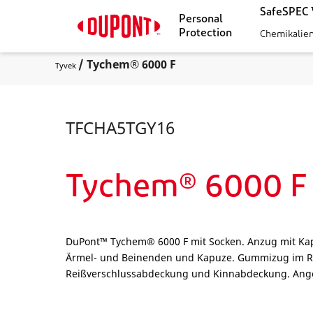
SafeSPEC 
Personal
Protection
Chemikalie
/ Tychem® 6000 F
Tyvek
TFCHA5TGY16
Tychem® 6000 F
DuPont™ Tychem® 6000 F mit Socken. Anzug mit Ka
Ärmel- und Beinenden und Kapuze. Gummizug im Rü
Reißverschlussabdeckung und Kinnabdeckung. Angea