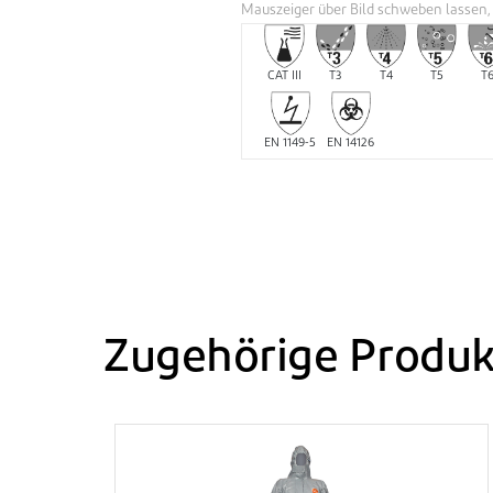
Mauszeiger über Bild schweben lassen
CAT III
T3
T4
T5
T
EN 1149-5
EN 14126
Zugehörige Produk