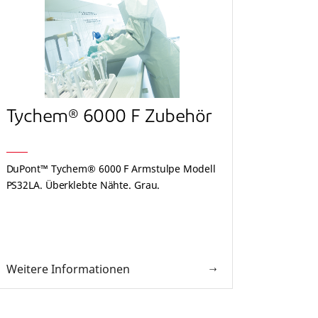
Tychem® 6000 F Zubehör
Tyc
DuPont™ Tychem® 6000 F Armstulpe Modell
DuPont
PS32LA. Überklebte Nähte. Grau.
Modell 
Kniehoc
rutsch
Weitere Informationen
Weite