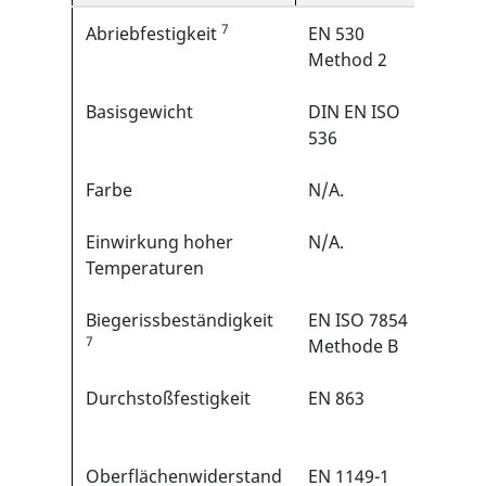
7
Abriebfestigkeit
EN 530
>100
Method 2
Basisgewicht
DIN EN ISO
47.0
536
Farbe
N/A.
Weiß
Einwirkung hoher
N/A.
Schm
Temperaturen
~135
Biegerissbeständigkeit
EN ISO 7854
>100
7
Methode B
Zykl
Durchstoßfestigkeit
EN 863
>5 N
Oberflächenwiderstand
EN 1149-1
< 2,5