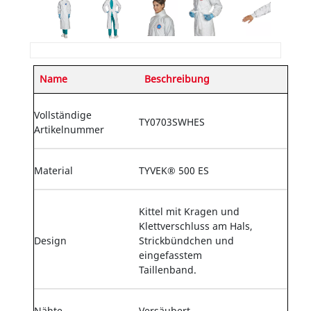
Name
Beschreibung
Vollständige
TY0703SWHES
Artikelnummer
Material
TYVEK® 500 ES
Kittel mit Kragen und
Klettverschluss am Hals,
Design
Strickbündchen und
eingefasstem
Taillenband.
Nähte
Versäubert