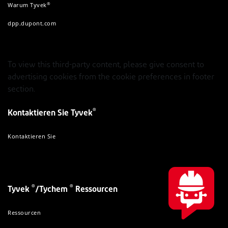
®
Warum Tyvek
dpp.dupont.com
To view this third-party content, please give consent to
advertising cookies from the cookie preferences in footer
section.
®
Kontaktieren Sie Tyvek
Kontaktieren Sie
®
®
Tyvek
/Tychem
Ressourcen
Ressourcen