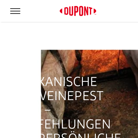
Personal Protection
AFRIKANISCHE
SCHWEINEPEST
(ASP) –
EMPFEHLUNGEN
™