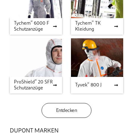
®
®
Tychem
6000 F
Tychem
TK
®
®
Tychem
6000 F
Tychem
TK
Schutzanzüge
Kleidung
Schutzanzüge
Kleidung
®
ProShield
20 SFR
®
®
ProShield
20 SFR
Tyvek
®
800 J
Tyvek
800 J
Schutzanzüge
Schutzanzüge
Entdecken
DUPONT MARKEN