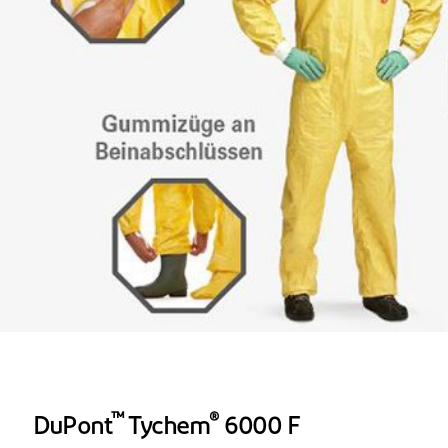
™
®
DuPont
Tychem
6000 F