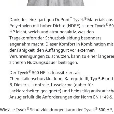
™
®
Dank des einzigartigen DuPont
Tyvek
Materials aus
®
Polyethylen mit hoher Dichte (HDPE) ist der Tyvek
50
HP leicht, weich und atmungsaktiv, was den
Tragekomfort der Schutzbekleidung besonders
angenehm macht. Dieser Komfort in Kombination mit
der Fähigkeit, den Auffanggurt vor externen
Verunreinigungen zu schützen, kann zu einer längere
sicheren Nutzungsdauer beitragen.
®
Der Tyvek
500 HP ist klassifiziert als
Chemikalienschutzkleidung, Kategorie III, Typ 5‑B und 
B. Dieser silikonfreie, fusselarme (daher für
Lackierarbeiten geeignete) und beidseitig antistatisch
Anzug erfüllt die Anforderungen der Norm EN 1149-5.
®
®
Wie alle Tyvek
Schutzkleidungen kann der Tyvek
500 HP,