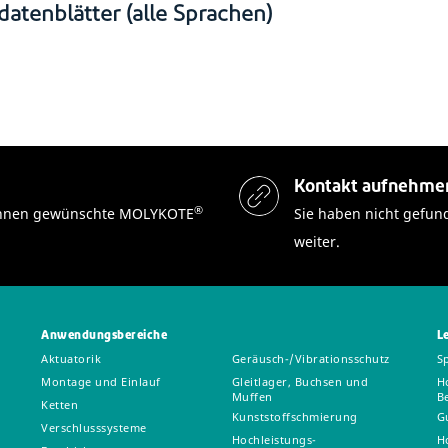
datenblätter (alle Sprachen)
Kontakt aufnehme
®
n Ihnen gewünschte MOLYKOTE
Sie haben nicht gefun
weiter.
Anwendungsbereiche
L
Aktuatorik
Geräusch-/Vibrationsschutz
S
Montage und Einlauf
Gleitlager, Buchsen und
H
Muffen
B
Ketten
Kunststoffschmierung
G
Verschlusssysteme
Hochleistungs-
H