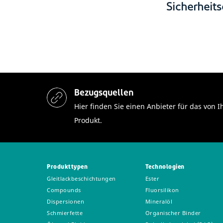
Sicherheits
Bezugsquellen
Hier finden Sie einen Anbieter für das vo
Produkt.
Produkttypen
Technologien
Gleitlackbeschichtungen
Ester
Compounds
Fluorsilikon
Dispersionen
Mineralöl
Schmierfette
Organischer Binder