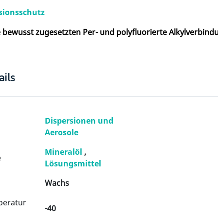
sionsschutz
e bewusst zugesetzten Per- und polyfluorierte Alkylverbin
ils
Dispersionen und
Aerosole
Mineralöl
,
e
Lösungsmittel
Wachs
peratur
-40