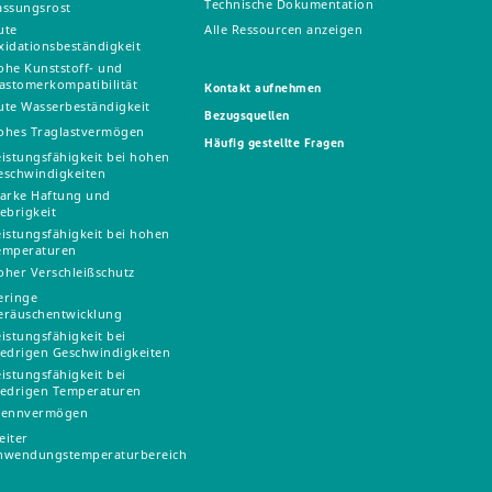
Technische Dokumentation
assungsrost
ute
Alle Ressourcen anzeigen
xidationsbeständigkeit
ohe Kunststoff- und
lastomerkompatibilität
Kontakt aufnehmen
ute Wasserbeständigkeit
Bezugsquellen
ohes Traglastvermögen
Häufig gestellte Fragen
eistungsfähigkeit bei hohen
eschwindigkeiten
tarke Haftung und
lebrigkeit
eistungsfähigkeit bei hohen
emperaturen
oher Verschleißschutz
eringe
eräuschentwicklung
eistungsfähigkeit bei
iedrigen Geschwindigkeiten
eistungsfähigkeit bei
iedrigen Temperaturen
rennvermögen
eiter
nwendungstemperaturbereich