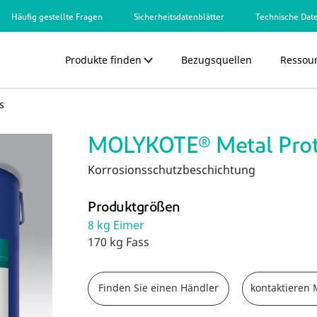
Häufig gestellte Fragen
Sicherheitsdatenblätter
Technische Date
Produkte finden
Bezugsquellen
Ressou
s
MOLYKOTE® Metal Prot
Korrosionsschutzbeschichtung
Produktgrößen
8 kg Eimer
170 kg Fass
Finden Sie einen Händler
kontaktiere