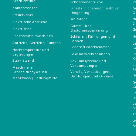
Beschichtung
Schneckenantriebe
P
Kompressoren
Einsatz in chemisch reaktiver
G
Umgebung
O
Steuerkabel
Wälzlager
H
Elektrische Antriebe
E
Gummi- und
Elektrizität
G
Elastomerschmierung
Lebensmittelmaschinen
Schienen, Führungen und
H
Bahnen
Antriebe, Getriebe, Pumpen
L
Federn/Federklemmen
G
Hochtemperatur und
Gewindeverbindungen
S
Legierungen
K
Stark ätzend
Vakuumsysteme und
L
Vakuumpumpen
Maschinelle
T
Ventile, Verpackungen,
Bearbeitung/Wellen
H
Dichtungen und O-Ringe
Mehrzweck/Eindringmittel
G
G
L
n
L
n
T
W
A