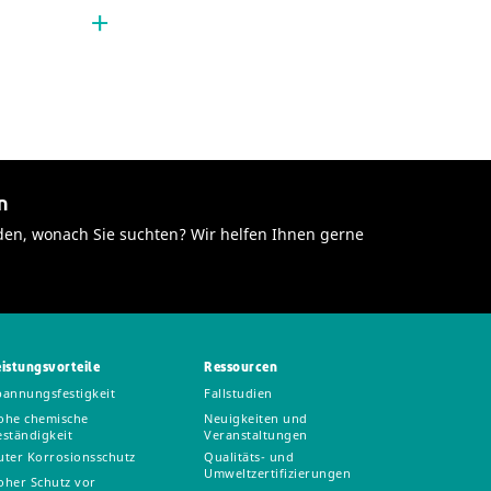
n
den, wonach Sie suchten? Wir helfen Ihnen gerne
eistungsvorteile
Ressourcen
pannungsfestigkeit
Fallstudien
ohe chemische
Neuigkeiten und
eständigkeit
Veranstaltungen
uter Korrosionsschutz
Qualitäts- und
Umweltzertifizierungen
oher Schutz vor