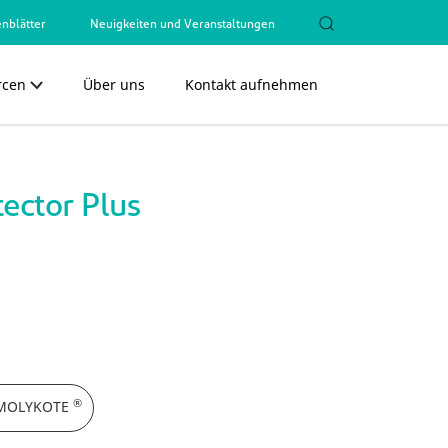
nblätter
Neuigkeiten und Veranstaltungen
rcen
Über uns
Kontakt aufnehmen
Close
Close
ector Plus
®
n MOLYKOTE