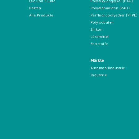
Öle und Fluide
Polyalkylenglykol (PAG)
Pasten
Polyalphaolefin (PAO)
Alle Produkte
Perfluoropolyether (PFPE)
Polyisobuten
Silikon
Lösemittel
Feststoffe
Märkte
Automobilindustrie
Industrie