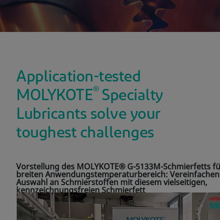
Application-tested
®
MOLYKOTE
Specialty
Lubricants solve your
toughest challenges
Vorstellung des MOLYKOTE® G-5133M-Schmierfetts fü
breiten Anwendungstemperaturbereich: Vereinfachen 
Auswahl an Schmierstoffen mit diesem vielseitigen,
kennzeichnungsfreien Schmierfett