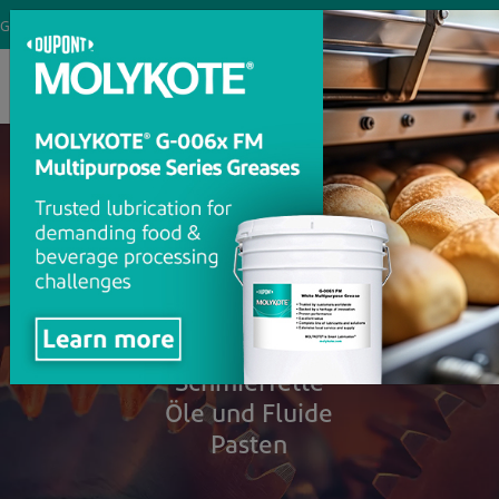
Germany (Deutschland)
®
MOLYKOTE
Spezialschmierstoffe
Anti-Friction Coatings
Compounds
Dispersionen
Schmierfette
Öle und Fluide
Pasten