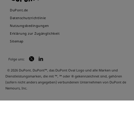
DuPont.de
Datenschutzrichtlinie
Nutzungsbedingungen
Erklärung zur Zugänglichkeit
Sitemap
Folge uns:
© 2026 DuPont. DuPont™, das DuPont Oval Logo und alle Marken und
Dienstleistungsmarken, die mit ™, ℠ oder ® gekennzeichnet sind, gehören
(sofern nicht anders angegeben) verbundenen Unternehmen von DuPont de
Nemours, Inc.