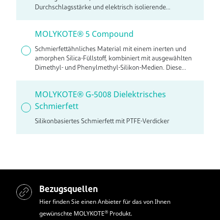
Durchschlagsstärke und elektrisch isolierende
Eigenschaften aufweist.
MOLYKOTE® 5 Compound
Schmierfettähnliches Material mit einem inerten und
amorphen Silica-Füllstoff, kombiniert mit ausgewählten
Dimethyl- und Phenylmethyl-Silikon-Medien. Diese
nichtleitende Paste wird hauptsächlich für Applikationen
verwendet, bei denen eine Kompatibilität mit Gummi,
MOLYKOTE® G-5008 Dielektrisches
Metall und Kunststoff verlangt wird.
Schmierfett
Silikonbasiertes Schmierfett mit PTFE-Verdicker
Bezugsquellen
Hier finden Sie einen Anbieter für das von Ihnen
®
gewünschte MOLYKOTE
Produkt.