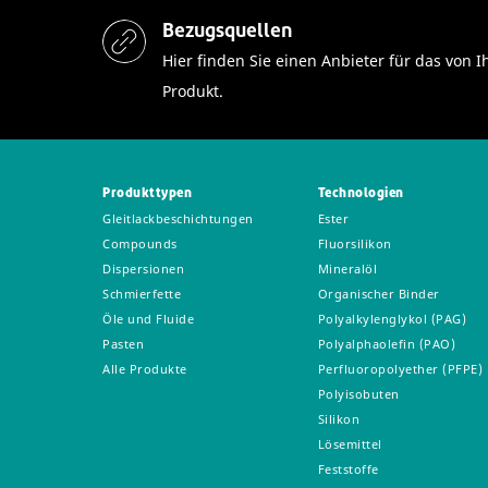
Bezugsquellen
Hier finden Sie einen Anbieter für das vo
Produkt.
Produkttypen
Technologien
Gleitlackbeschichtungen
Ester
Compounds
Fluorsilikon
Dispersionen
Mineralöl
Schmierfette
Organischer Binder
Öle und Fluide
Polyalkylenglykol (PAG)
Pasten
Polyalphaolefin (PAO)
Alle Produkte
Perfluoropolyether (PFPE)
Polyisobuten
Silikon
Lösemittel
Feststoffe