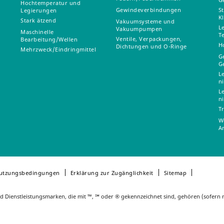
Hochtemperatur und
Gewindeverbindungen
S
Legierungen
K
Stark ätzend
Vakuumsysteme und
L
Vakuumpumpen
Maschinelle
T
Ventile, Verpackungen,
Bearbeitung/Wellen
H
Dichtungen und O-Ringe
Mehrzweck/Eindringmittel
G
G
L
n
L
n
T
W
A
utzungsbedingungen
Erklärung zur Zugänglichkeit
Sitemap
 Dienstleistungsmarken, die mit ™, ℠ oder ® gekennzeichnet sind, gehören (sofer