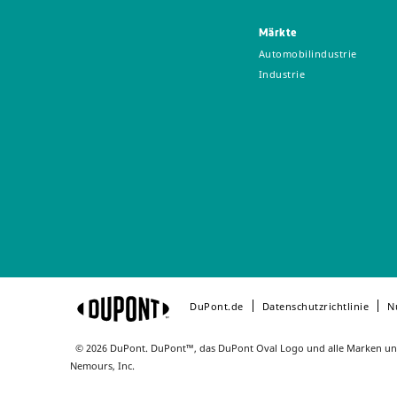
Märkte
Automobilindustrie
Industrie
DuPont.de
Datenschutzrichtlinie
N
© 2026 DuPont. DuPont™, das DuPont Oval Logo und alle Marken und
Nemours, Inc.