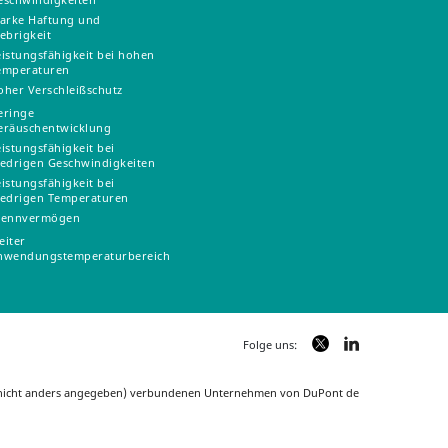
tarke Haftung und
lebrigkeit
eistungsfähigkeit bei hohen
emperaturen
oher Verschleißschutz
eringe
eräuschentwicklung
eistungsfähigkeit bei
iedrigen Geschwindigkeiten
eistungsfähigkeit bei
iedrigen Temperaturen
rennvermögen
eiter
nwendungstemperaturbereich
Folge uns:
n nicht anders angegeben) verbundenen Unternehmen von DuPont de