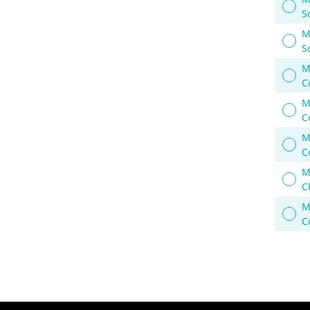
S
M
S
M
C
M
C
M
C
M
C
M
C