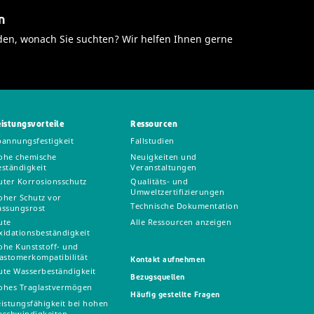
Wälzkörperlager;
Elastomeren;
und
n
Schienen,
Gute
Elastomeren;
Führungen
Wasserbeständigkeit;
den, wonach Sie suchten? Wir helfen Ihnen gerne
Gute
und Bahnen
Hohes
Wasserbeständigkeit;
Traglastvermögen;
Hohe
Hochtemperatureinsatz;
Klebkraft und
Hohe Leistung
Haftung;
bei niedrigen
Hochtemperatureinsatz;
Geschwindigkeiten;
eistungsvorteile
Ressourcen
Gute
Gute
pannungsfestigkeit
Fallstudien
Tieftemperatureigenschafte
Tieftemperatureigenschafte
ohe chemische
Neuigkeiten und
Weiter
eständigkeit
Veranstaltungen
Weiter
Temperaturbereich
uter Korrosionsschutz
Qualitäts- und
Temperaturbereich
Umweltzertifizierungen
oher Schutz vor
Technische Dokumentation
assungsrost
ute
Alle Ressourcen anzeigen
xidationsbeständigkeit
ohe Kunststoff- und
lastomerkompatibilität
Kontakt aufnehmen
ute Wasserbeständigkeit
Bezugsquellen
ohes Traglastvermögen
Häufig gestellte Fragen
eistungsfähigkeit bei hohen
eschwindigkeiten