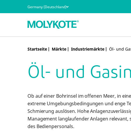
Germany (Deutschland)
Startseite
Märkte
Industriemärkte
Öl- und Ga
Produkttypen
Fallstudien
Technologien
Neuigkeiten und Veranstaltungen
Öl- und Gasi
Märkte
Qualitäts- und Umweltzertifizierungen
Anwendungsbereiche
Technische Dokumentation
Leistungsvorteile
Alle Ressourcen anzeigen
Ob auf einer Bohrinsel im offenen Meer, in ein
extreme Umgebungsbedingungen und enge Term
®
Alle MOLYKOTE
Produkte
Schmierung auslösen. Hohe Anlagenzuverlässigk
Management langlaufender Anlagen relevant, s
des Bedienpersonals.