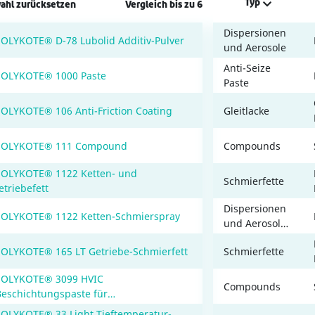
Typ
ahl zurücksetzen
Vergleich bis zu 6
Dispersionen
MOLYKOTE® D-78 Lubolid Additiv-Pulver
und Aerosole
Anti-Seize
OLYKOTE® 1000 Paste
Paste
OLYKOTE® 106 Anti-Friction Coating
Gleitlacke
OLYKOTE® 111 Compound
Compounds
OLYKOTE® 1122 Ketten- und
Schmierfette
etriebefett
Dispersionen
OLYKOTE® 1122 Ketten-Schmierspray
und Aerosole;
Schmierfette
OLYKOTE® 165 LT Getriebe-Schmierfett
Schmierfette
OLYKOTE® 3099 HVIC
Compounds
Beschichtungspaste für
ochspannungsisolatoren) Compound
OLYKOTE® 33 Light Tieftemperatur-