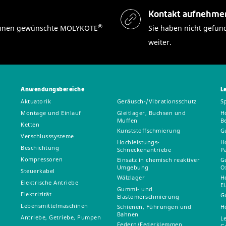
Kontakt aufnehme
®
n Ihnen gewünschte MOLYKOTE
Sie haben nicht gefun
weiter.
Anwendungsbereiche
L
Aktuatorik
Geräusch-/Vibrationsschutz
S
Montage und Einlauf
Gleitlager, Buchsen und
H
Muffen
B
Ketten
Kunststoffschmierung
G
Verschlusssysteme
Hochleistungs-
H
Beschichtung
Schneckenantriebe
P
Kompressoren
Einsatz in chemisch reaktiver
G
Umgebung
O
Steuerkabel
Wälzlager
H
Elektrische Antriebe
E
Gummi- und
Elektrizität
G
Elastomerschmierung
Lebensmittelmaschinen
Schienen, Führungen und
H
Bahnen
Antriebe, Getriebe, Pumpen
L
Federn/Federklemmen
G