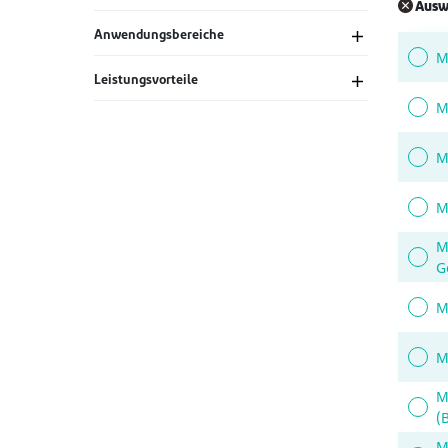
Ausw
Anwendungsbereiche
Leistungsvorteile
M
M
M
M
G
M
M
M
(
H
M