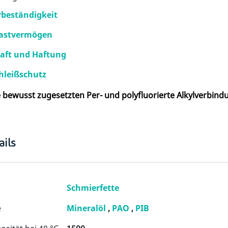
beständigkeit
lastvermögen
aft und Haftung
hleißschutz
e bewusst zugesetzten Per- und polyfluorierte Alkylverbin
ils
Schmierfette
e
Mineralöl
,
PAO
,
PIB