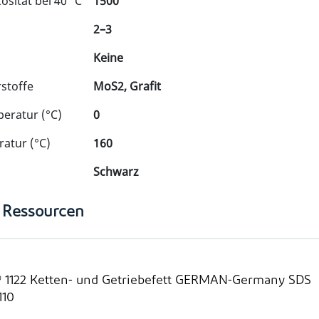
osität bei 40 °C
1500
2–3
Keine
stoffe
MoS2, Grafit
eratur (°C)
0
atur (°C)
160
Schwarz
 Ressourcen
1122 Ketten- und Getriebefett GERMAN-Germany SDS
10