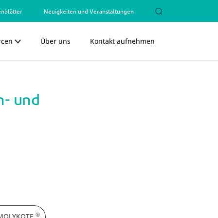
nblätter
Neuigkeiten und Veranstaltungen
rcen
Über uns
Kontakt aufnehmen
Close
Close
n- und
®
n MOLYKOTE