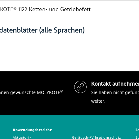
OTE® 1122 Ketten- und Getriebefett
datenblätter (alle Sprachen)
Kontakt aufnehme
®
n Ihnen gewünschte MOLYKOTE
Sie haben nicht gefun
weiter.
Anwendungsbereiche
L
Aktuatorik
Geräusch-/Vibrationsschutz
S