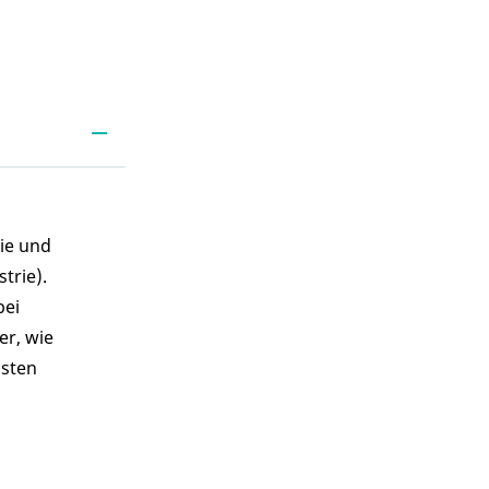
rie und
trie).
bei
er, wie
nsten