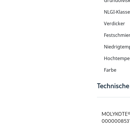
Grundölvisk
NLGI-Klasse
Verdicker
Festschmier
Niedrigtemp
Hochtemper
Farbe
Technische
MOLYKOTE® 
0000008531