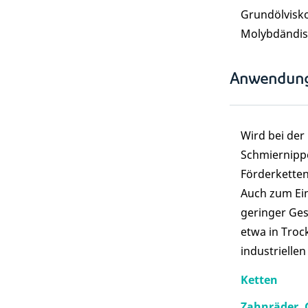
Grundölvisko
Molybdändisu
Anwendun
Wird bei der
Schmiernippel
Förderketten 
Auch zum Ein
geringer Ges
etwa in Troc
industrielle
Ketten
Zahnräder, 