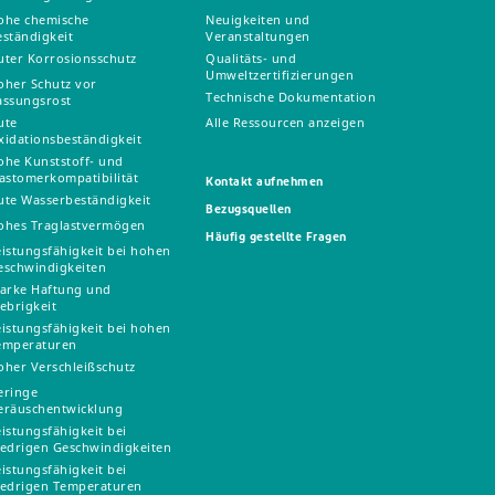
ohe chemische
Neuigkeiten und
eständigkeit
Veranstaltungen
uter Korrosionsschutz
Qualitäts- und
Umweltzertifizierungen
oher Schutz vor
Technische Dokumentation
assungsrost
ute
Alle Ressourcen anzeigen
xidationsbeständigkeit
ohe Kunststoff- und
lastomerkompatibilität
Kontakt aufnehmen
ute Wasserbeständigkeit
Bezugsquellen
ohes Traglastvermögen
Häufig gestellte Fragen
eistungsfähigkeit bei hohen
eschwindigkeiten
tarke Haftung und
lebrigkeit
eistungsfähigkeit bei hohen
emperaturen
oher Verschleißschutz
eringe
eräuschentwicklung
eistungsfähigkeit bei
iedrigen Geschwindigkeiten
eistungsfähigkeit bei
iedrigen Temperaturen