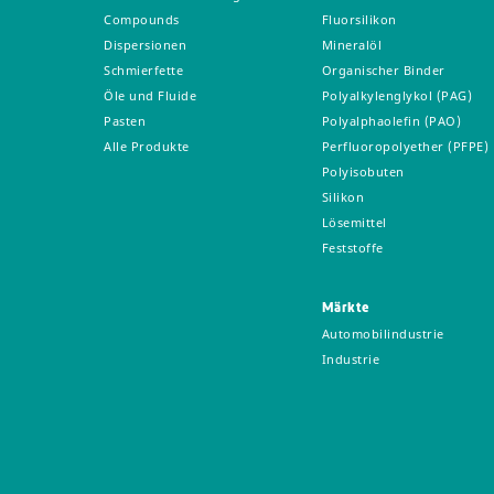
Compounds
Fluorsilikon
Dispersionen
Mineralöl
Schmierfette
Organischer Binder
Öle und Fluide
Polyalkylenglykol (PAG)
Pasten
Polyalphaolefin (PAO)
Alle Produkte
Perfluoropolyether (PFPE)
Polyisobuten
Silikon
Lösemittel
Feststoffe
Märkte
Automobilindustrie
Industrie