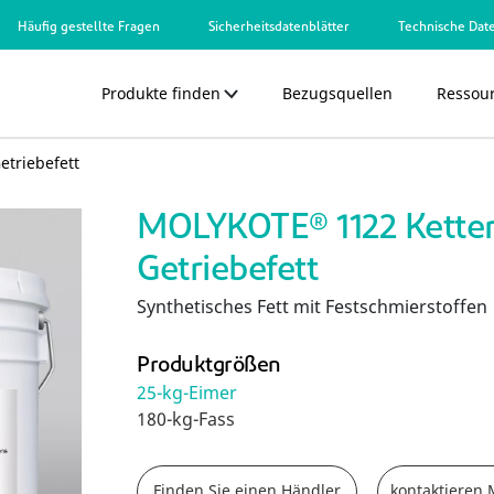
Häufig gestellte Fragen
Sicherheitsdatenblätter
Technische Date
Produkte finden
Bezugsquellen
Ressou
triebefett
MOLYKOTE® 1122 Kette
Getriebefett
Synthetisches Fett mit Festschmierstoffen
Produktgrößen
25-kg-Eimer
180-kg-Fass
Finden Sie einen Händler
kontaktiere