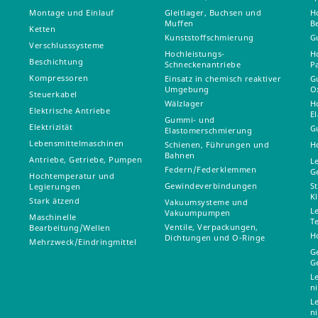
Montage und Einlauf
Gleitlager, Buchsen und
H
Muffen
B
Ketten
Kunststoffschmierung
G
Verschlusssysteme
Hochleistungs-
H
Beschichtung
Schneckenantriebe
P
Kompressoren
Einsatz in chemisch reaktiver
G
Umgebung
O
Steuerkabel
Wälzlager
H
Elektrische Antriebe
E
Gummi- und
Elektrizität
G
Elastomerschmierung
Lebensmittelmaschinen
Schienen, Führungen und
H
Bahnen
Antriebe, Getriebe, Pumpen
L
Federn/Federklemmen
G
Hochtemperatur und
Gewindeverbindungen
S
Legierungen
K
Stark ätzend
Vakuumsysteme und
L
Vakuumpumpen
Maschinelle
T
Ventile, Verpackungen,
Bearbeitung/Wellen
H
Dichtungen und O-Ringe
Mehrzweck/Eindringmittel
G
G
L
n
L
n