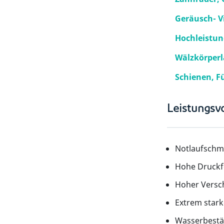
Geräusch- V
Hochleistun
Wälzkörperl
Schienen, 
Leistungsvo
Notlaufschm
Hohe Druckfe
Hoher Versc
Extrem star
Wasserbestä