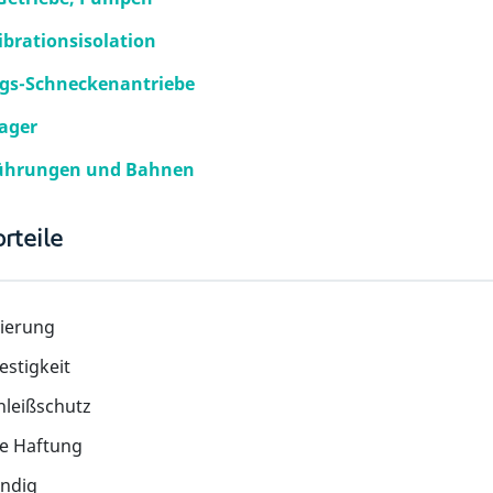
ibrationsisolation
gs-Schneckenantriebe
ager
Führungen und Bahnen
rteile
ierung
stigkeit
hleißschutz
ke Haftung
ndig