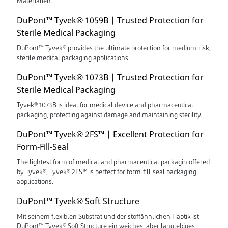
Materialien.
DuPont™ Tyvek® 1059B | Trusted Protection for
Sterile Medical Packaging
DuPont™ Tyvek® provides the ultimate protection for medium-risk,
sterile medical packaging applications.
DuPont™ Tyvek® 1073B | Trusted Protection for
Sterile Medical Packaging
Tyvek® 1073B is ideal for medical device and pharmaceutical
packaging, protecting against damage and maintaining sterility.
DuPont™ Tyvek® 2FS™ | Excellent Protection for
Form-Fill-Seal
The lightest form of medical and pharmaceutical packagin offered
by Tyvek®, Tyvek® 2FS™ is perfect for form-fill-seal packaging
applications.
DuPont™ Tyvek® Soft Structure
Mit seinem flexiblen Substrat und der stoffähnlichen Haptik ist
DuPont™ Tyvek® Soft Structure ein weiches, aber langlebiges