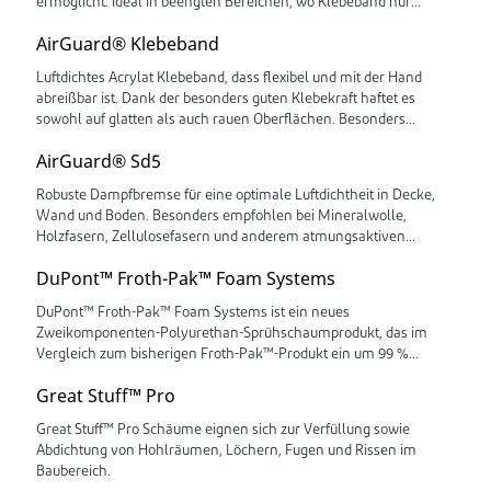
ermöglicht. Ideal in beengten Bereichen, wo Klebeband nur
schwer anzubringen ist – etwa in Ecken von Fenstern und Türen.
AirGuard® Klebeband
Luftdichtes Acrylat Klebeband, dass flexibel und mit der Hand
abreißbar ist. Dank der besonders guten Klebekraft haftet es
sowohl auf glatten als auch rauen Oberflächen. Besonders
empfohlen für die Verklebung schwieriger Bereiche, etwa in
AirGuard® Sd5
Ecken oder Kanten.
Robuste Dampfbremse für eine optimale Luftdichtheit in Decke,
Wand und Boden. Besonders empfohlen bei Mineralwolle,
Holzfasern, Zellulosefasern und anderem atmungsaktiven
Isolationsmaterial.
DuPont™ Froth-Pak™ Foam Systems
DuPont™ Froth-Pak™ Foam Systems ist ein neues
Zweikomponenten-Polyurethan-Sprühschaumprodukt, das im
Vergleich zum bisherigen Froth-Pak™-Produkt ein um 99 %
reduziertes Treibhauspotenzial (GWP) aufweist und bei
Great Stuff™ Pro
gleichbleibender Leistung keine ozonschädigenden Chemikalien
oder FKWs enthält.
Great Stuff™ Pro Schäume eignen sich zur Verfüllung sowie
Abdichtung von Hohlräumen, Löchern, Fugen und Rissen im
Baubereich.