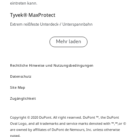
eintreten kann.
Tyvek® MaxProtect
Extrem reißfeste Unterdeck-/ Unterspannbahn
Mehr laden
Rechtliche Hinweise und Nutzungsbedingungen
Datenschutz
Site Map
Zugänglichkeit
Copyright © 2020 DuPont. All right reserved. DuPont ™, the DuPont
Oval Logo, and all trademarks and service marks denoted with ™,℠,or ©
are owned by affiliates of DuPont de Nemours, Inc. unless otherwise
noted.