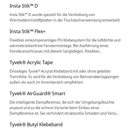
Insta Stik™ D
Insta Stik™ D wurde speziell für die Verklebung von
Wärmedämmstoffplatten in der Flachdachanwendung entwickelt.
Insta Stik™ Flex+
Flexibles einkomponentiges PU-Klebesystem für die luftdichte und
wärmebrückenfreie Fenstermontage. Bei Ausführung eines
Fensteranschlusses mit diesem langlebigen, flexiblen
Klebstoffsystem, kann auf ein Innendichtband verzichtet werden.
Tyvek® Acrylic Tape
Einseitiges Tyvek® Acrylat Klebeband mit oder ohne geteilter
Trennfolie. Es wird für die Verklebung von Bahnenüberlappungen
außen als auch im Innenbereich empfohlen.
Tyvek® AirGuard® Smart
Die intelligente Dampfbremse, die sich der Umgebungsfeuchte
anpasst und so die sichere Variante beim Einbau einer
Dampfbremse ist. Sie verhindert strukturelle Schäden und Verlust
von Wärmedämmungseffizienz.
Tyvek® Butyl Klebeband