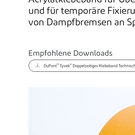
Acrylatklebeband für Üb
und für temporäre Fixier
von Dampfbremsen an S
Empfohlene Downloads
™
®
DuPont
Tyvek
Doppelseitiges Klebeband Technisch