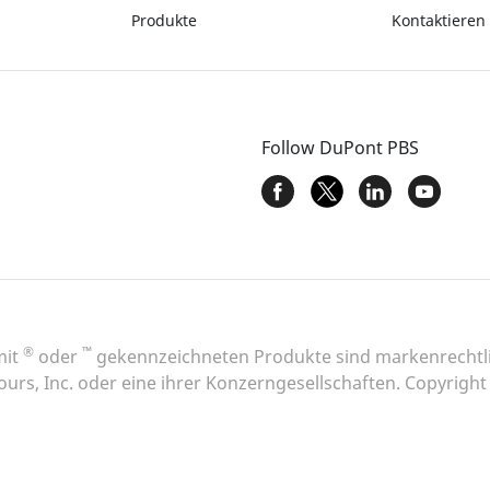
Produkte
Kontaktieren
Follow DuPont PBS
®
™
mit
oder
gekennzeichneten Produkte sind markenrechtli
urs, Inc. oder eine ihrer Konzerngesellschaften. Copyrigh