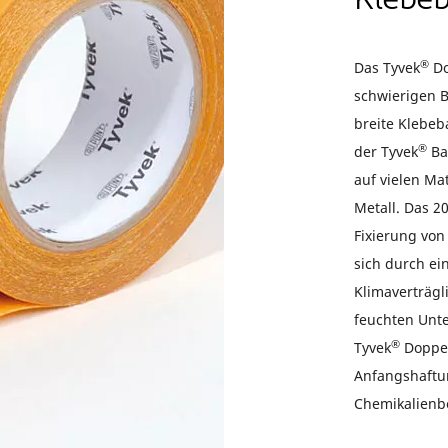
Klebe
®
Das Tyvek
Do
schwierigen 
breite Klebeb
®
der Tyvek
Ba
auf vielen Mat
Metall. Das 2
Fixierung vo
sich durch ei
Klimaverträgl
feuchten Unt
®
Tyvek
Doppel
Anfangshaftu
Chemikalienbe