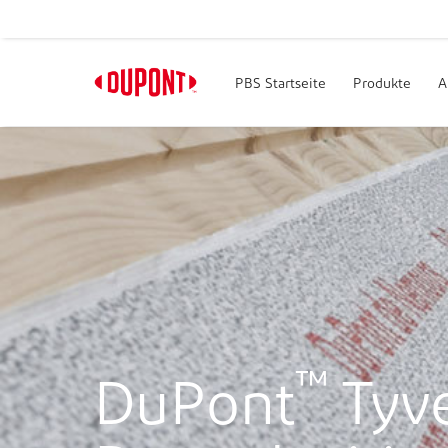
PBS Startseite
Produkte
A
™
DuPont
Tyv