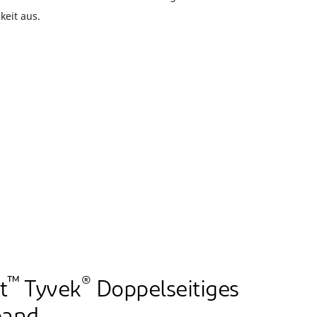
keit aus.
™
®
t
Tyvek
Doppelseitiges