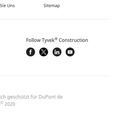
 Sie Uns
Sitemap
®
Follow Tyvek
Construction
ch geschützt für DuPont de
©
t
2020