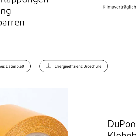
erlappungen
Klimaverträglich
ung
parren
es Datenblatt
Energieeffizienz Broschüre
DuPon