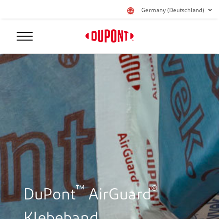
Germany (Deutschland)
™
®
DuPont
AirGuard