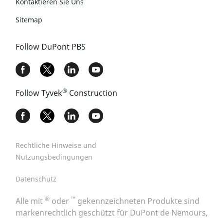
Kontaktieren Sie Uns
Sitemap
Follow DuPont PBS
®
Follow Tyvek
Construction
Rechtliche Hinweise und
Nutzungsbedingungen
Datenschutz
®
™
Alle mit
oder
gekennzeichneten Produkte sind
markenrechtlich geschützt für DuPont de Nemours,