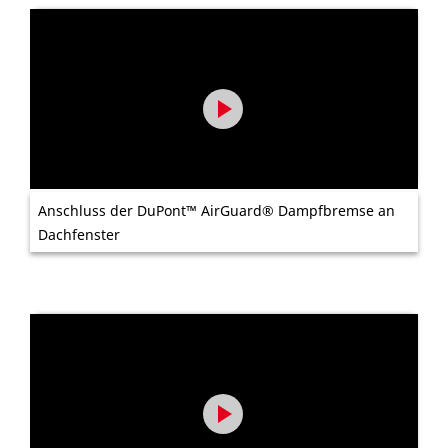
Anschluss der DuPont™ AirGuard® Dampfbremse an
Dachfenster