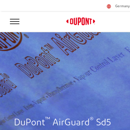
Germany 
™
®
DuPont
AirGuard
Sd5