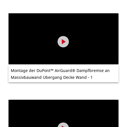
Montage der DuPont™ AirGuard® Dampfbremse an
Massivbauwand Ubergang Decke Wand - 1