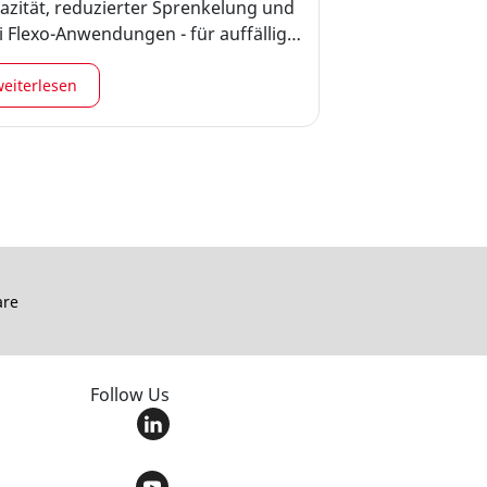
zität, reduzierter Sprenkelung und
i Flexo-Anwendungen - für auffällige
uckfarbenreproduktion. Wenn es um
eht, sind Cyrel® EASY BRITE Screens
weiterlesen
Klasse für sich.
are
Follow Us