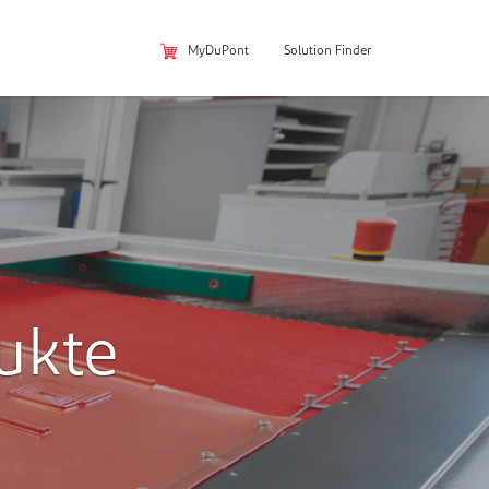
MyDuPont
Solution Finder
ukte