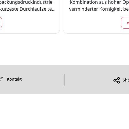
packungsdruckindustrie,
Kombination aus hoher Opa
d kürzeste Durchlaufzeiten
verminderter Körnigkeit be
rpackung ermöglichen.
Weißtöne und präzise Schm
Qualität und Konsistenz g
eine 
Kontakt
Sh