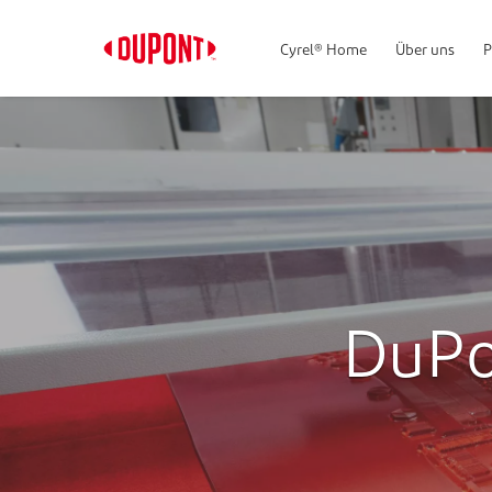
Cyrel® Home
Über uns
P
DuPo