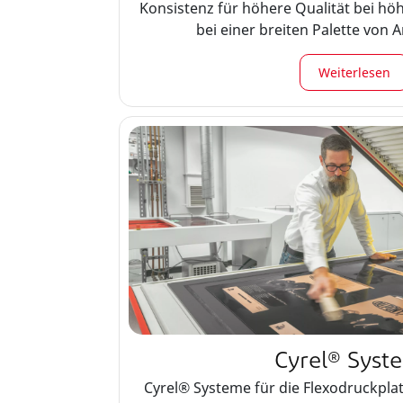
Konsistenz für höhere Qualität bei h
bei einer breiten Palette vo
Verpackungsdruckbereich. Für die
lösemittelbasierte Verarbeitung ist ei
Weiterlesen
digitalen und analogen Cyrel® Flexod
Cyrel® Syst
Cyrel® Systeme für die Flexodruckpla