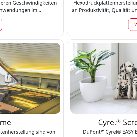
öheren Geschwindigkeiten
Flexodruckplattenherstell
n Anwendungen im
an Produktivität, Qualität 
 thermische und die
ne umfassende Palette von
W
ruckplatten erhältlich.
eme
Cyrel® Sc
ttenherstellung sind von
DuPont™ Cyrel® EASY BR