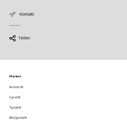
Kontakt
Teilen
Marken
Artistri®
Cyrel®
Tyvek®
Molykote®