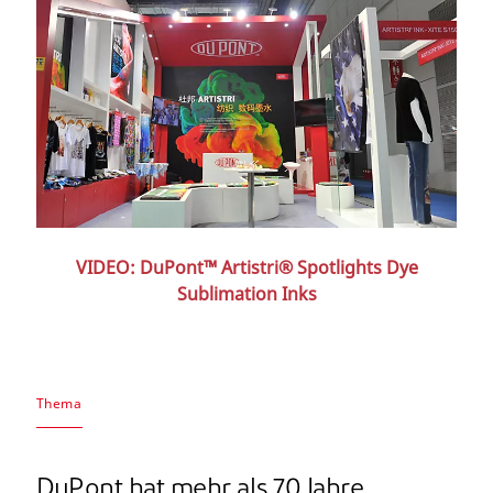
VIDEO: DuPont™ Artistri® Spotlights Dye
Sublimation Inks
Thema
DuPont hat mehr als 70 Jahre