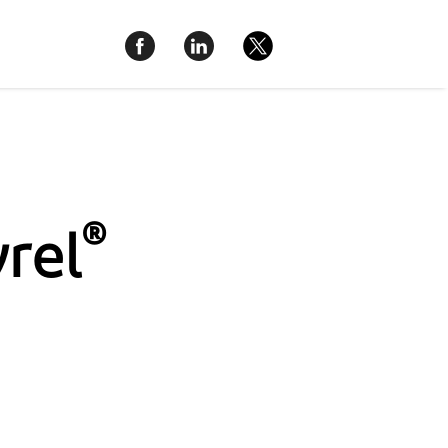
®
rel
n