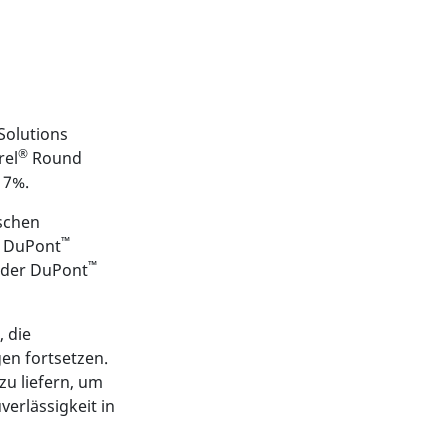
Solutions
®
rel
Round
 7%.
schen
™
f DuPont
™
eader DuPont
 die
n fortsetzen.
zu liefern, um
verlässigkeit in