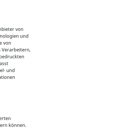
nbieter von
hnologien und
e von
n Verarbeitern,
bedruckten
asst
el- und
ationen
erten
dern können.