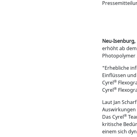
Pressemitteilu
Neu-Isenburg, 
erhöht ab dem 
Photopolymer S
"Erhebliche in
Einflüssen und
®
Cyrel
Flexogra
®
Cyrel
Flexogra
Laut Jan Schar
Auswirkungen 
®
Das Cyrel
Team
kritische Bedür
einem sich dy