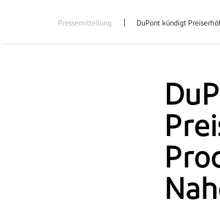
Pressemitteilung
DuPont kündigt Preiserhöh
DuP
Prei
Prod
Naho