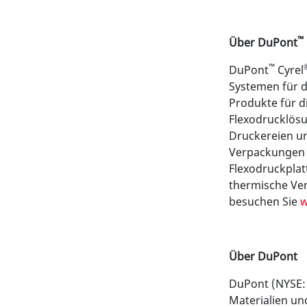
™
Über DuPont
™
DuPont
Cyrel
Systemen für d
Produkte für d
Flexodrucklösun
Druckereien u
Verpackungen f
Flexodruckplat
thermische Ver
besuchen Sie
w
Über DuPont
DuPont (NYSE: 
Materialien un