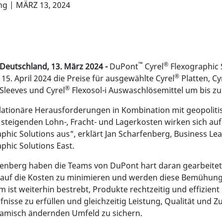
ng | MÄRZ 13, 2024
™
®
Deutschland, 13. März 2024 -
DuPont
Cyrel
Flexographic 
®
15. April 2024 die Preise für ausgewählte Cyrel
Platten, Cy
®
leeves und Cyrel
Flexosol-i Auswaschlösemittel um bis zu
flationäre Herausforderungen in Kombination mit geopoliti
 steigenden Lohn-, Fracht- und Lagerkosten wirken sich au
phic Solutions aus", erklärt Jan Scharfenberg, Business L
phic Solutions East.
fenberg haben die Teams von DuPont hart daran gearbeitet,
auf die Kosten zu minimieren und werden diese Bemühunge
 ist weiterhin bestrebt, Produkte rechtzeitig und effizient 
fnisse zu erfüllen und gleichzeitig Leistung, Qualität und Zu
namisch ändernden Umfeld zu sichern.