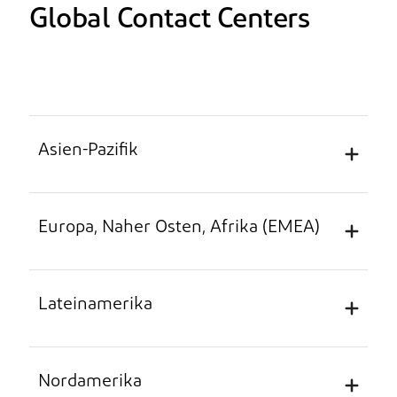
Global Contact Centers
Asien-Pazifik
Europa, Naher Osten, Afrika (EMEA)
Unterstützte Sprachen: Chinesisch, Japanisch,
Koreanisch, Englisch
Lateinamerika
Land
Telefonnummer
L
Unterstützte Sprachen: Niederländisch,
Französisch, Deutsch, Italienisch, Spanisch,
Englisch
Nordamerika
China
4008191296 (gebührenfrei)
Ko