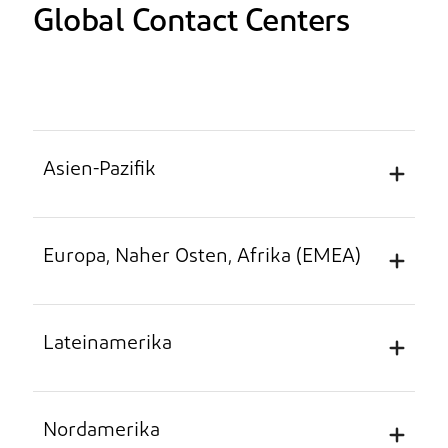
Global Contact Centers
Asien-Pazifik
Europa, Naher Osten, Afrika (EMEA)
Unterstützte Sprachen: Chinesisch, Japanisch,
Koreanisch, Englisch
Lateinamerika
Land
Telefonnummer
L
Unterstützte Sprachen: Niederländisch,
Französisch, Deutsch, Italienisch, Spanisch,
Englisch
Nordamerika
China
4008191296 (gebührenfrei)
Ko