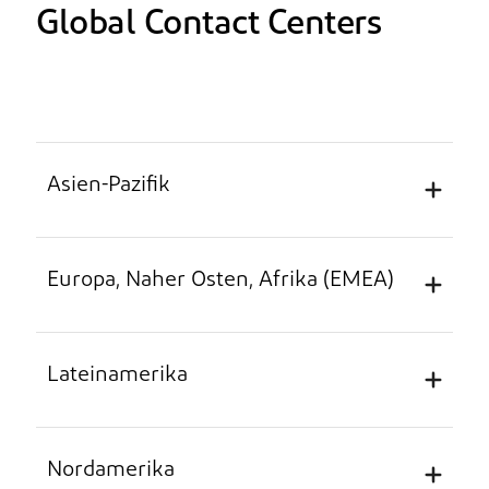
Global Contact Centers
Asien-Pazifik
Europa, Naher Osten, Afrika (EMEA)
Unterstützte Sprachen: Chinesisch, Japanisch,
Koreanisch, Englisch
Lateinamerika
Land
Telefonnummer
L
Unterstützte Sprachen: Niederländisch,
Französisch, Deutsch, Italienisch, Spanisch,
Englisch
Nordamerika
China
4008191296 (gebührenfrei)
Ko