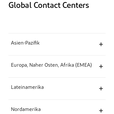
Global Contact Centers
Asien-Pazifik
Europa, Naher Osten, Afrika (EMEA)
Unterstützte Sprachen: Chinesisch, Japanisch,
Koreanisch, Englisch
Lateinamerika
Land
Telefonnummer
L
Unterstützte Sprachen: Niederländisch,
Französisch, Deutsch, Italienisch, Spanisch,
Englisch
Nordamerika
China
4008191296 (gebührenfrei)
Ko