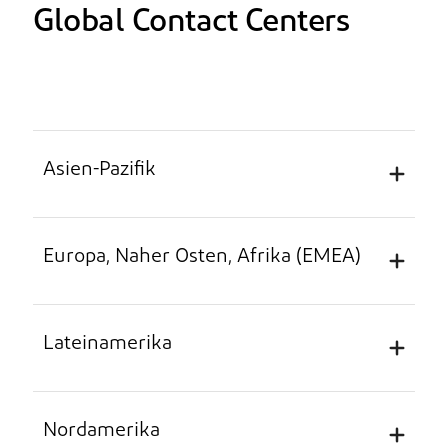
Global Contact Centers
Asien-Pazifik
Europa, Naher Osten, Afrika (EMEA)
Unterstützte Sprachen: Chinesisch, Japanisch,
Koreanisch, Englisch
Lateinamerika
Land
Telefonnummer
L
Unterstützte Sprachen: Niederländisch,
Französisch, Deutsch, Italienisch, Spanisch,
Englisch
Nordamerika
China
4008191296 (gebührenfrei)
Ko