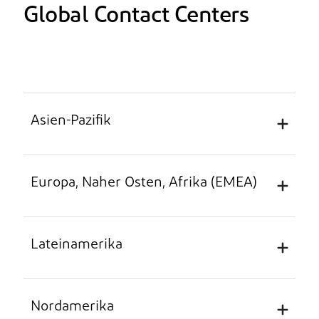
Global Contact Centers
Asien-Pazifik
Europa, Naher Osten, Afrika (EMEA)
Unterstützte Sprachen: Chinesisch, Japanisch,
Koreanisch, Englisch
Lateinamerika
Land
Telefonnummer
L
Unterstützte Sprachen: Niederländisch,
Französisch, Deutsch, Italienisch, Spanisch,
Englisch
Nordamerika
China
4008191296 (gebührenfrei)
Ko