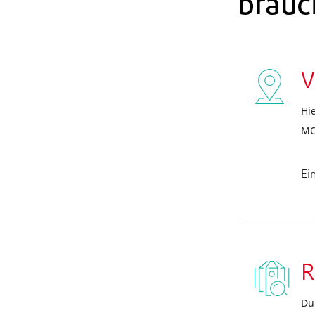
brauc
V
Hi
MO
Ei
R
Du