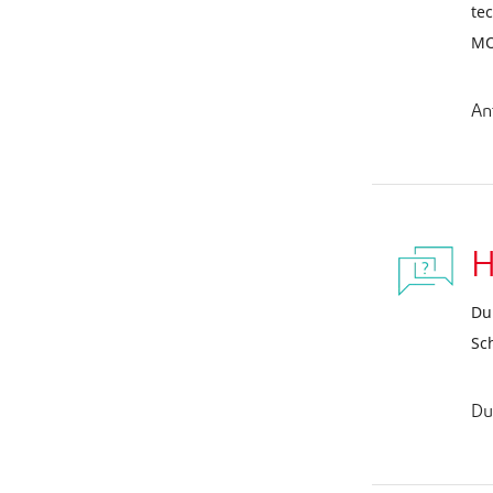
te
MO
An
H
Du
Sc
Du